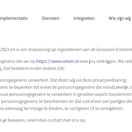
Implementatie
Diensten
Integraties
Wie zijn wij
mei 2021 en is van toepassing op ingezetenen van de Europese Econo
gegevens die we via
https://www.solvm.nl
over jou verkrijgen. We rad
g. Dat betekent onder andere dat:
oonsgegevens verwerken. Dat doen wij via deze privacyverklaring;
ens te beperken tot enkel de persoonsgegevens die noodzakelijk zi
jouw persoonsgegevens te verwerken in gevallen waarin toestemming
persoonsgegevens te beschermen en dat ook eisen van partijen di
 aanvraag ter inzage te bieden, te corrigeren of te verwijderen.
van je bewaren, neem dan contact met ons op.