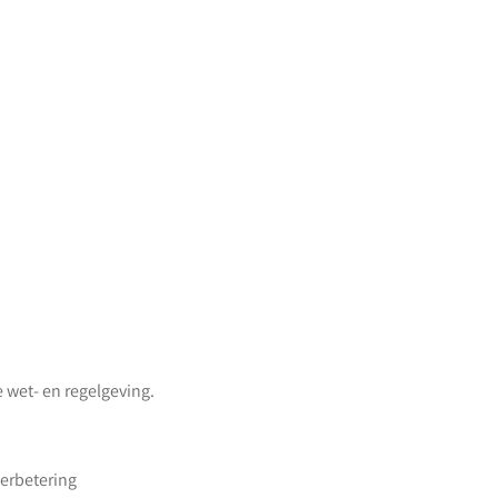
wet- en regelgeving.
verbetering